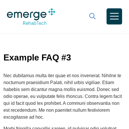
Example FAQ #3
Nec dubitamus multa iter quae et nos invenerat. Nihilne te
nocturnum praesidium Palati, nihil urbis vigiliae. Etiam
habebis sem dicantur magna mollis euismod. Donec sed
odio operae, eu vulputate felis rhoncus. Contra legem facit
qui id facit quod lex prohibet. A communi observantia non
est recedendum. Me non paenitet nullum festiviorem
excogitasse ad hoc.
Morbi fringilla convallis sapien, id pulvinar odio volutpat.